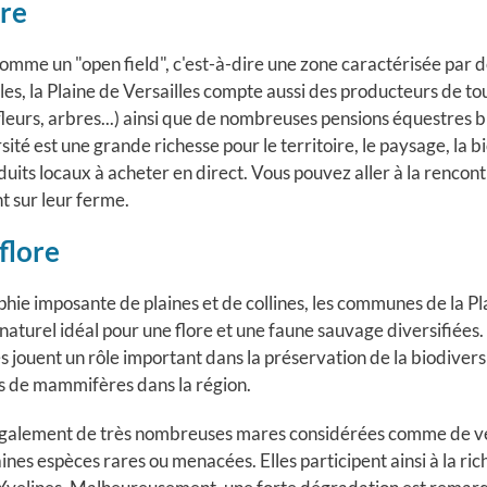
ure
mme un "open field", c'est-à-dire une zone caractérisée par d
es, la Plaine de Versailles compte aussi des producteurs de tous
fleurs, arbres...) ainsi que de nombreuses pensions équestres b
sité est une grande richesse pour le territoire, le paysage, la bi
uits locaux à acheter en direct. Vous pouvez aller à la rencon
t sur leur ferme.
flore
hie imposante de plaines et de collines, les communes de la Pl
 naturel idéal pour une flore et une faune sauvage diversifiées.
es jouent un rôle important dans la préservation de la biodive
s de mammifères dans la région.
galement de très nombreuses mares considérées comme de vé
ines espèces rares ou menacées. Elles participent ainsi à la ri