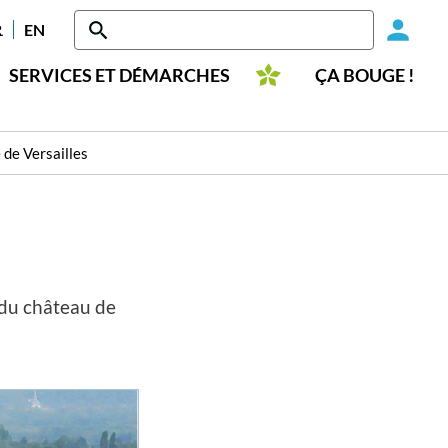
Head
RANÇAIS
ENGLISH
-
SERVICES ET DÉMARCHES
ÇA BOUGE !
Conn
 de Versailles
 du château de