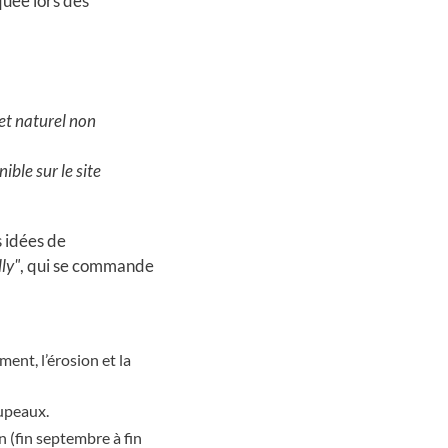
uée lors des
et naturel non
ible sur le site
 idées de
ly"
, qui se commande
ment, l’érosion et la
oupeaux.
(fin septembre à fin