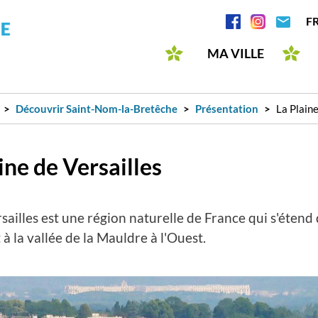
Aller
Réseaux
F
au
sociaux
contenu
MA VILLE
principal
Découvrir Saint-Nom-la-Bretêche
Présentation
La Plaine
ine de Versailles
sailles est une région naturelle de France qui s'étend
t à la vallée de la Mauldre à l'Ouest.