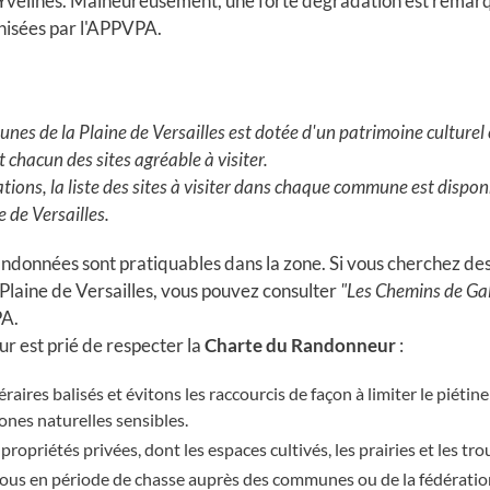
velines. Malheureusement, une forte dégradation est remarq
nisées par l'APPVPA.
s de la Plaine de Versailles est dotée d'un patrimoine culturel 
 chacun des sites agréable à visiter.
tions, la liste des sites à visiter dans chaque commune est disponn
e de Versailles.
données sont pratiquables dans la zone. Si vous cherchez des
Plaine de Versailles, vous pouvez consulter
"Les Chemins de Gal
PA.
 est prié de respecter la
Charte du Randonneur
:
éraires balisés et évitons les raccourcis de façon à limiter le piétine
ones naturelles sensibles.
propriétés privées, dont les espaces cultivés, les prairies et les tr
us en période de chasse auprès des communes ou de la fédération 