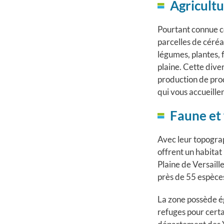
Agricult
Pourtant connue co
parcelles de céréal
légumes, plantes, 
plaine. Cette diver
production de prod
qui vous accueillen
Faune et 
Avec leur topograp
offrent un habitat
Plaine de Versaill
près de 55 espèce
La zone possède é
refuges pour certa