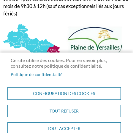
mois de 9h30 à 12h (sauf cas exceptionnels liés aux jours
fériés)
Ce site utilise des cookies. Pour en savoir plus,
consultez notre politique de confidentialité.
Politique de confidentialité
CONFIGURATION DES COOKIES
TOUT REFUSER
Menu
ACCUEIL
PLAN DU SITE
CONTACT
MENTIONS LÉGALES
Pied
DONNÉES PERSONNELLES
ACCESSIBILITÉ
COOKIES
de
S'IDENTIFIER
TOUT ACCEPTER