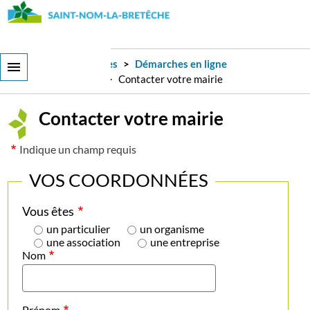
Aller
au
contenu
principal
Services et démarches
Démarches en ligne
Communication
Contacter votre mairie
Contacter votre mairie
Indique un champ requis
VOS COORDONNÉES
Vous êtes
un particulier
un organisme
une association
une entreprise
Nom
Prénom