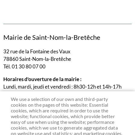
Mairie de Saint-Nom-la-Bretêche
32 rue de la Fontaine des Vaux
78860 Saint-Nom-la-Bretêche
Tél. 01 30 80 07 00
Horaires d'ouverture de la mairie :
Lundi, mardi, jeudi et vendredi : 8h30-12h et 14h-17h
Mercredi : 9h30-12h
We use a selection of our own and third-party
Samedi : permanence accueil et état-civil le 1er samedi du
cookies on the pages of this website: Essential
mois de 9h30 à 12h (sauf cas exceptionnels liés aux jours
cookies, which are required in order to use the
website; functional cookies, which provide better
fériés)
easy of use when using the website; performance
cookies, which we use to generate aggregated data
on website use and statistics; and marketing cookies,