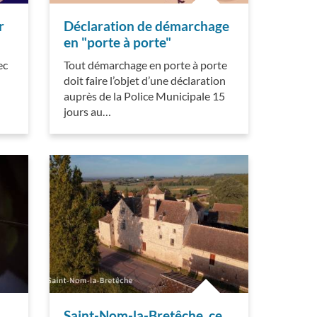
r
Déclaration de démarchage
en "porte à porte"
ec
Tout démarchage en porte à porte
doit faire l’objet d’une déclaration
auprès de la Police Municipale 15
jours au…
Saint-Nom-la-Bretêche, ce