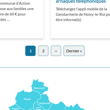
arnaques téléphoniques
Communal d'Action
ose aux familles une
Téléchargez l'appli mobile de la
ère de 60 € pour
Gendarmerie de Noisy-le-Roi p
n des …
être informé(e).
1
2
››
Page
Dernier »
Dernière
suivante
page