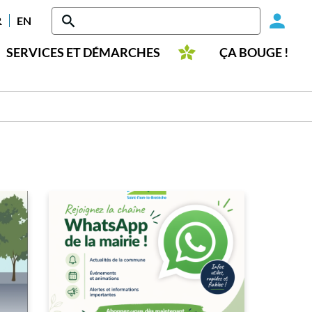
Head
RANÇAIS
ENGLISH
-
SERVICES ET DÉMARCHES
ÇA BOUGE !
Conn