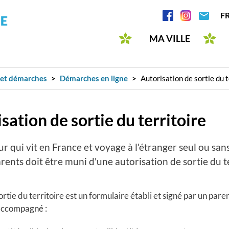
Aller
Réseaux
F
au
sociaux
contenu
MA VILLE
principal
 et démarches
Démarches en ligne
Autorisation de sortie du t
sation de sortie du territoire
r qui vit en France et voyage à l'étranger seul ou sa
arents doit être muni d'une autorisation de sortie du t
ortie du territoire est un formulaire établi et signé par un par
e accompagné :