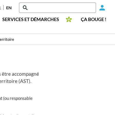
Head
RANÇAIS
ENGLISH
-
SERVICES ET DÉMARCHES
ÇA BOUGE !
Conn
erritoire
ns être accompagné
erritoire (AST).
ent (ou responsable