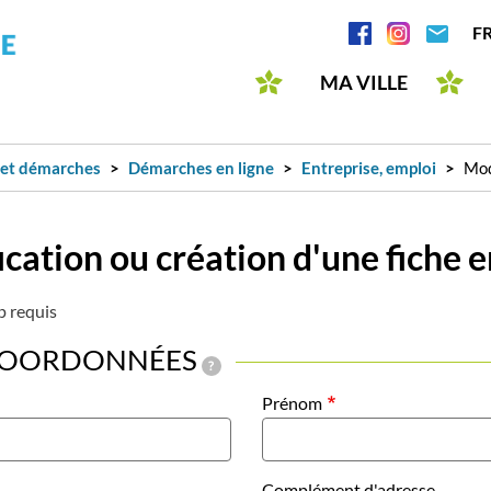
Aller
Réseaux
F
au
sociaux
contenu
MA VILLE
principal
 et démarches
Démarches en ligne
Entreprise, emploi
Mod
cation ou création d'une fiche 
p requis
COORDONNÉES
?
Prénom
Complément d'adresse