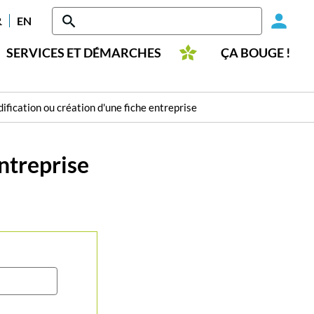
Head
RANÇAIS
ENGLISH
-
SERVICES ET DÉMARCHES
ÇA BOUGE !
Conn
ification ou création d'une fiche entreprise
entreprise