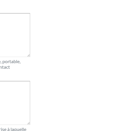
, portable,
ontact
ise à laquelle