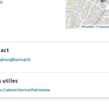
90
|
©
Leaflet
OpenSt
act
ndron@horival.fr
s utiles
du Cabinet Horival Patrimoine