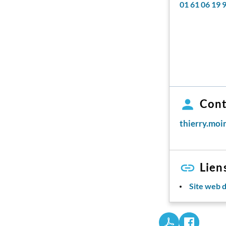
01 61 06 19 
Cont
thierry.moi
Lien
Site web 