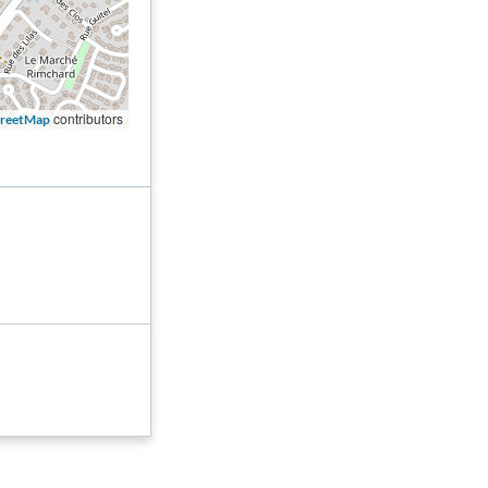
contributors
reetMap