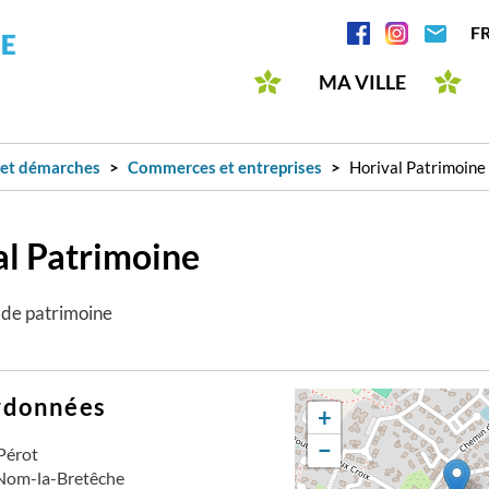
Aller
Réseaux
F
au
sociaux
contenu
MA VILLE
principal
 et démarches
Commerces et entreprises
Horival Patrimoine
al Patrimoine
 de patrimoine
rdonnées
+
−
Pérot
Nom-la-Bretêche