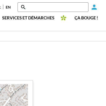
Head
RANÇAIS
ENGLISH
-
SERVICES ET DÉMARCHES
ÇA BOUGE !
Conn