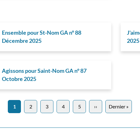
Ensemble pour St-Nom GA n° 88
J'ai
Décembre 2025
2025
Agissons pour Saint-Nom GA n° 87
Octobre 2025
1
2
3
4
5
››
Page
Dernier »
Dern
suivante
page