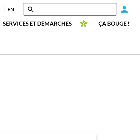
Head
RANÇAIS
ENGLISH
-
SERVICES ET DÉMARCHES
ÇA BOUGE !
Conn