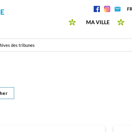
Aller
Réseaux
F
au
sociaux
contenu
MA VILLE
principal
hives des tribunes
her