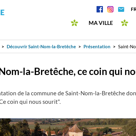
Aller
Réseaux
F
au
sociaux
contenu
MA VILLE
principal
Découvrir Saint-Nom-la-Bretêche
Présentation
Saint-No
Nom-la-Bretêche, ce coin qui no
tation de la commune de Saint-Nom-la-Bretêche dont 
e coin qui nous sourit".