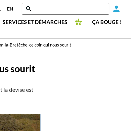
Head
RANÇAIS
ENGLISH
-
SERVICES ET DÉMARCHES
ÇA BOUGE !
Conn
m-la-Bretêche, ce coin qui nous sourit
us sourit
la devise est