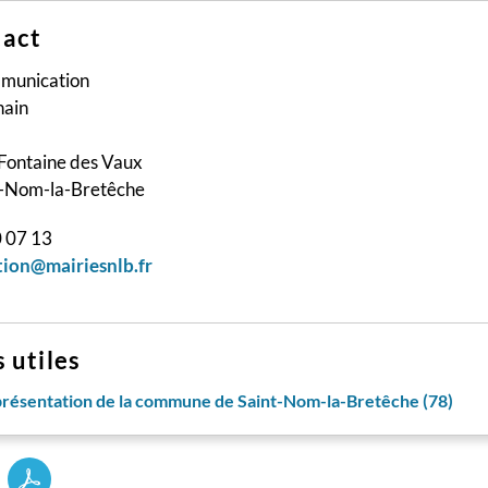
act
munication
hain
 Fontaine des Vaux
-Nom-la-Bretêche
0 07 13
ion@mairiesnlb.fr
s utiles
présentation de la commune de Saint-Nom-la-Bretêche (78)